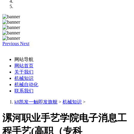
Previous
Next
网站导航
网站首页
关于我们
机械知识
机械自动化
联系我们
k8凯发一触即发旗舰
>
机械知识
>
漯河职业手艺学院电子消息工
程手艺(高职（专科