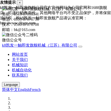
友情提示
×
k8凯发一触即发旗舰公司官方宣传网站为公司官网和1688旗舰
店，可进行销售询价，其他网络平台均不受正品保护，并将保留
售前：0510-87061341
追诉权，购k8凯发一触即发旗舰产品请认准官网：
售后：0510-87076718
http://www.jjhsqz.com
技术：0510-87076708
邮箱：bk@163.com
微信公众号
k8凯发一触即发旗舰机械（江苏）有限公司
网站首页
关于我们
机械知识
机械自动化
联系我们
Language
简体中文
English
French