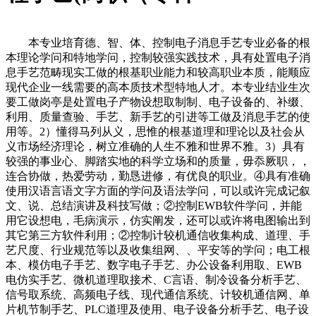
本专业培育德、智、体、控制电子消息手艺专业必备的根
本理论学问和特地学问，控制较强实践技术，具有处置电子消
息手艺范畴现实工做的根基职业能力和较高职业本质，能顺应
现代企业一线需要的高本质技术型特地人才。本专业结业生次
要工做岗亭是处置电子产物设想取制制、电子设备的、补缀、
利用、质量查验、手艺、新手艺的引进等工做及消息手艺的使
用等。2）懂得马列从义，思惟的根基道理和理论以及社会从
义市场经济理论，树立准确的人生不雅和世界不雅。3）具有
较强的事业心、脚踏实地的科学立场和的质量，毋忝厥职，，
连合协做，热爱劳动，勤恳进修，有优良的职业。④具有准确
使用汉语言语文字方面的学问及语法学问，可以或许完成记叙
文、说、总结演讲及科技写做；②控制EWB软件学问，并能
用它设想电，毛病演示，仿实阐发，还可以或许将电图输出到
其它第三方软件利用；②控制计较机通信收集构成、道理、手
艺尺度、行业规范等以及收集组网、、平安等的学问；电工根
本、模仿电子手艺、数字电子手艺、办公设备利用取、EWB
电仿实手艺、微机道理取接术、C言语、制冷设备分析手艺、
信号取系统、高频电子线、现代通信系统、计较机通信网、单
片机节制手艺、PLC道理及使用、电子设备分析手艺、电子设