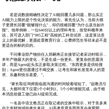
若是说数据精确性决定了AI能回覆几多问题，那么实正
AI能力上限的是个性化决策的能力。蒋先生认为，当前大模
子更擅长回覆“能够报什么”，却仍很难回覆“为什么该当如许
报”。他举例称，一位640分以上的理科考生，按登科概率来
说，其可进入部门“985工程”高校的工科尝试班，这是算法意
义上的最优解，更愿处置教育行业，公费师范生等径未必不是
更适合的标的目的。
千问事业部产物担任人郑嗣寿正在接管记者采访时暗示，
本年产物最大的变化，不是生成一份更长、更复杂的意愿演
讲，而是Agent起头实正参取决策过程。“东西更多是供给搜
刮；Agent更但愿通过不竭交换，让考生和家长发觉本人的需
求、乐趣和快乐喜爱。”。
“家长取征询师面临面沟通的时间较着缩短了。”赵教员引
见，大都环境下仅需1个小时到1。5个小时便能完成，由于根
本消息拾掇工做已由AI提前完成。
一名县中语文教员正在取记者的交换中暗示，对于良多来
自欠发财地域的考生来说，AI高考意愿东西简直会有帮帮，