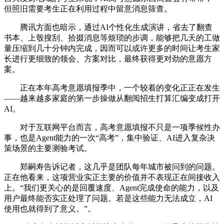
但照旧需要考生正在利用过程中留意消息筛查。
腾讯方面也暗示，通过AI个性化生成演讲，省去了翻查
书本、上彀搜刮、拾掇消息等烦琐的步调，能够把几天的工做
量压缩到几十分钟内完成，因而可以或许更多的时间让考生家
长进行更细致的领会、方案对比，最终获得更对劲的意愿方
案。
正在本年高考意愿填报季中，一个较着的变化正正在发生
——越来越多家庭的第一步操做从翻阅招生打算汇编变成打开
AI。
对于互联网平台而言，高考意愿填报不只是一项季候性办
事，也是Agent能力的一次“高考”，集中验证、AI进入复杂决
策场景的主要测验考试。
郑嗣寿告诉记者，这几乎是团队每年城市被问到的问题。
正在他看来，这项营业实正主要的价值并不表现正在间接收入
上。“我们更关心的是回覆速度、Agent完成使命的能力，以及
用户最终能否实正处理了问题。若是这些能力无法成立，AI
使用也就得到了意义。”。