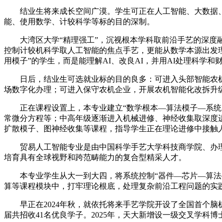
结业生将来成长空间广漠。学生可正在人工智能、大数据、
能、使用数学、计较科学等标的目的深制。
大湾区大学“精理强工”，沉视根本学科取前沿手艺的深度融
控制计较机科学取人工智能的焦点手艺，更能从数学本源出发
用模子”的学生，而是能理解AI、改良AI，并用AI处理科学和
日后，结业生可选就业标的目的良多：可进入头部智能农机
场数字化办理；可进入保守农机企业，开展农机智能化改拆升
正在课程设置上，本专业建立“数学根本—算法模子—系统实
常微分方程等；中高年级逐渐进入机械进修、神经收集取深度
扩散模子、图神经收集等课程，指导学生正在理论进修中接触
贸易人工智能专业是由中国科学手艺大学科技商学院、办理
培育具有全球视野和跨范畴能力的复合型精采人才。
本专业学生从大一到大四，将系统控制“器件—芯片—算法—
算等课程模块中，打牢理论根底，处理复杂前沿工程问题的实
早正在2024年秋，就依托将来手艺学院开设了全国首个脑
届共招收41名优良学子。2025年，天大新增设一级交叉学科博