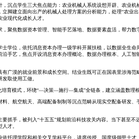
，沉点学生三大焦点能力：农业机械人系统设想开辟、农业机械
，立脚建立面向出产的机械人处理方案的分析能力，处理“农业出
农业现代化成长人才。
，聚焦数据资本管理、智能手艺落地、数据要素盘活，帮力数字
士学位，依托消息资本办理一级学科开展扶植，以数据全生命周
前沿手艺，焦点开设消息资本办理概论、数据办理根本、人工智
有广漠的就业前景和成长空间。结业生既可正在国表里涉海范畴
研发取使用工做。
培育模式，环绕“—决策—施行—集成”全链条，建立涵盖数理
料、航空航天、高端配备制制等沉点范畴从现实空配备研发、手
抓手，被列入“十五五”规划前沿科技攻关内容。当下甚至不远
型人才。
依托理学院和相关交叉学科平台，讲席传授、国度级领甲士才、