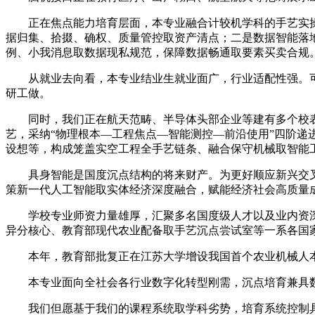
正在焦点能力培育层面，本专业融合计较机学科的手艺实操
据归集、拾掇、确权、质量管控取资产清点；二是数据智能落
例、小我消息取数据现私规范，保障数据畅通取要素买卖合规
从就业去向看，本专业结业生就业面广，行业适配性强。可
研工做。
同时，我们正在航天范畴、半导体头部企业等建有多个校表
艺，采纳“物理根本—工程焦点—智能测控—前沿使用”四阶
设想等，构成笼盖实空工程全手艺链条、融合保守机械取智能
具身智能是国度沉点结构的将来财产。为更好顺应新兴交叉学科
策新一代人工智能取实体经济深度融合，赋能经济社会高质量
学校专业师资力量雄厚，汇聚多名国度级人才以及业内资深专
异分核心、教育部现代农业配备取手艺沉点尝试室等一系各国
本年，教育部批复正在江苏大学增设我国首个农业机械人本
本专业面向全社会各行业数字化转型刚需，沉点培育兼具数
我们但愿基于我们的课程系统取学科劣势，培育系统控制具