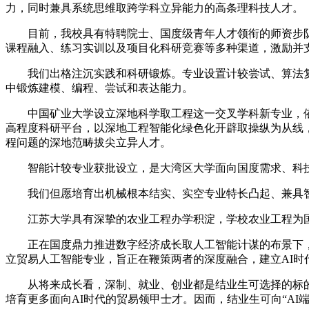
力，同时兼具系统思维取跨学科立异能力的高条理科技人才。
目前，我校具有特聘院士、国度级青年人才领衔的师资步队
课程融入、练习实训以及项目化科研竞赛等多种渠道，激励并
我们出格注沉实践和科研锻炼。专业设置计较尝试、算法复
中锻炼建模、编程、尝试和表达能力。
中国矿业大学设立深地科学取工程这一交叉学科新专业，依
高程度科研平台，以深地工程智能化绿色化开辟取操纵为从线
程问题的深地范畴拔尖立异人才。
智能计较专业获批设立，是大湾区大学面向国度需求、科技
我们但愿培育出机械根本结实、实空专业特长凸起、兼具智
江苏大学具有深挚的农业工程办学积淀，学校农业工程为国度
正在国度鼎力推进数字经济成长取人工智能计谋的布景下，A
立贸易人工智能专业，旨正在鞭策两者的深度融合，建立AI时
从将来成长看，深制、就业、创业都是结业生可选择的标的目
培育更多面向AI时代的贸易领甲士才。因而，结业生可向“AI端