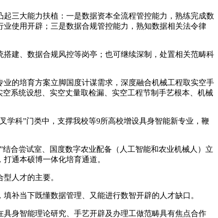
起三大能力扶植：一是数据资本全流程管控能力，熟练完成数
行业使用开辟；三是数据合规管控能力，熟知数据相关法令律
搭建、数据合规风控等岗亭；也可继续深制，处置相关范畴科
业的培育方案立脚国度计谋需求，深度融合机械工程取实空手
实空系统设想、实空丈量取检漏、实空工程节制手艺根本、机械
叉学科”门类中，支撑我校等9所高校增设具身智能新专业，鞭
”结合尝试室、国度数字农业配备（人工智能和农业机械人）立
，打通本硕博一体化培育通道。
合型人才的主要。
填补当下既懂数据管理、又能进行数智开辟的人才缺口。
具身智能理论研究、手艺开辟及办理工做范畴具有焦点合作