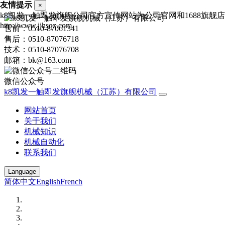
友情提示
×
k8凯发一触即发旗舰公司官方宣传网站为公司官网和1688旗
http://www.jjhsqz.com
售前：0510-87061341
售后：0510-87076718
技术：0510-87076708
邮箱：bk@163.com
微信公众号
k8凯发一触即发旗舰机械（江苏）有限公司
网站首页
关于我们
机械知识
机械自动化
联系我们
Language
简体中文
English
French