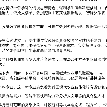
劣势取经管学科的情境思辨特色，锻制学生跨学科进修能力，凸
地能力，依托大模子、数据挖掘手艺实现数据阐发、智能决策取
。
投身数字政务扶植等范畴；可担任数据资产办理、数据管理系统
里实践讲授，让学生通过实践锻炼具备较强的实践脱手能力。专
递进模式。专业焦点课程包罗实空工程理论根本、实空获得设备、
工艺的复合型学问生态取高阶能力培育系统。
成长和复合型人才培育需求，正在2026年本科专业目次“交
成长。
家。同时，专业配套中国—波黑聪慧农业手艺取配备“一带一
家级、省部级科研平台，依托总值跨越1。5亿元的科研讲授设备
科专业。这一新专业肩负着为我国现代农业智能化培育紧缺复
据办理能力、智能手艺使用能力取分析人文素养的复合型人才，
身智能范畴的复杂决策、计较智能等根本理论取工程方式，正在