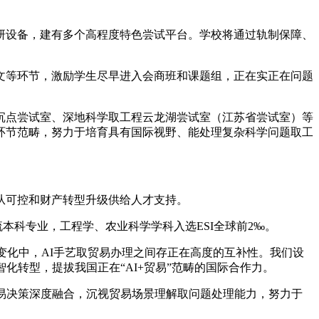
设备，建有多个高程度特色尝试平台。学校将通过轨制保障、
。
等环节，激励学生尽早进入会商班和课题组，正在实正在问题
点尝试室、深地科学取工程云龙湖尝试室（江苏省尝试室）等
环节范畴，努力于培育具有国际视野、能处理复杂科学问题取工
从可控和财产转型升级供给人才支持。
科专业，工程学、农业科学学科入选ESI全球前2‰。
化中，AI手艺取贸易办理之间存正在高度的互补性。我们设
化转型，提拔我国正在“AI+贸易”范畴的国际合作力。
易决策深度融合，沉视贸易场景理解取问题处理能力，努力于