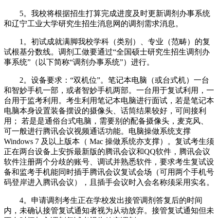
5。我校将根据招生打算完成进度及时更新调剂办事系统
和辽宁工业大学研究生招生消息网的调剂需求消息。
1。初试成就满脚我校学科（类别）、专业（范畴）的复
试根基分数线。调剂工做要通过“全国硕士研究生招生调剂办
事系统”（以下简称“调剂办事系统”）进行。
2。设备要求：“双机位”。笔记本电脑（或台式机）一台
和智妙手机一部，或者智妙手机两部。一台用于复试利用，一
台用于监考利用。考生利用笔记本电脑进行面试，若是笔记本
电脑本身设置装备摆设的摄像头、话筒结果较好，可间接利
用； 若是是通俗台式电脑，需要别的配备摄像头，麦克风、
可一般进行腾讯会议视频通话功能。电脑操做系统支撑
Windows 7 及以上版本（ Mac 操做系统亦支撑）。复试考生须
正在两台设备上安拆最新版的腾讯会议和QQ软件，腾讯会议
软件注册两个分歧的账号、调试并熟悉软件，要求考生复试设
备和监考手机能同时插手腾讯会议复试会场（可用两个手机号
码登岸进入腾讯会议），且插手会议时入会名称须采用实名。
4。申请调剂考生正在学校发出接管调剂答复后的时间
内，未确认接管复试通知者视为从动放弃。接管复试通知但未