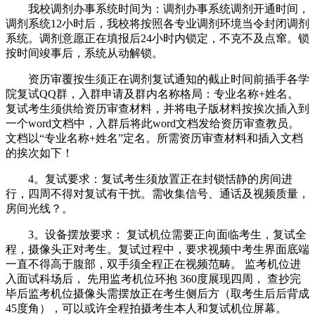
我校调剂办事系统时间为：调剂办事系统调剂开通时间，
调剂系统12小时后，我校将按照各专业调剂环境当令封闭调剂
系统。调剂意愿正在填报后24小时内锁定，不克不及点窜。锁
按时间竣事后，系统从动解锁。
资历审覆按生须正在调剂复试通知的截止时间前插手各学
院复试QQ群，入群申请及群内名称格局：专业名称+姓名。
复试考生须供给资历审查材料，并将电子版材料按挨次插入到
一个word文档中，入群后将此word文档发给资历审查教员。
文档以“专业名称+姓名”定名。所需资历审查材料和插入文档
的挨次如下！
4。复试要求：复试考生须放置正在封锁恬静的房间进
行，四周不得对复试有干扰。需收集信号、通话及视频质量，
房间光线？。
3。设备摆放要求： 复试机位需要正向面临考生，复试全
程，摄像头正对考生。复试过程中，要求视频中考生界面底端
一直不得高于腹部，双手须全程正在视频范畴。 监考机位进
入面试科场后， 先用监考机位环抱 360度展现四周， 查抄完
毕后监考机位摄像头需摆放正在考生侧后方（取考生后后背成
45度角），可以或许全程拍摄考生本人和复试机位屏幕。