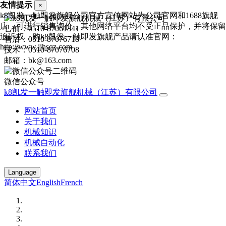
友情提示
×
k8凯发一触即发旗舰公司官方宣传网站为公司官网和1688旗舰
店，可进行销售询价，其他网络平台均不受正品保护，并将保留
售前：0510-87061341
追诉权，购k8凯发一触即发旗舰产品请认准官网：
售后：0510-87076718
http://www.jjhsqz.com
技术：0510-87076708
邮箱：bk@163.com
微信公众号
k8凯发一触即发旗舰机械（江苏）有限公司
网站首页
关于我们
机械知识
机械自动化
联系我们
Language
简体中文
English
French