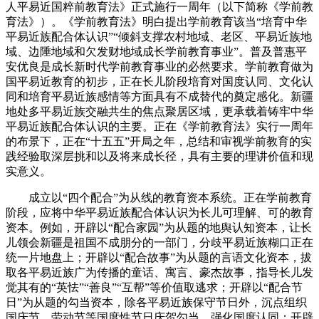
人平易近国粹前教育法》正式施行一周年（以下简称《学前教
育法》）。《学前教育法》明白提出学前教育该当“培育中华
平易近族配合体认识”“倾斜支撑农村地域、老区、平易近族地
域、边陲地域和欠发财地域成长学前教育事业”。普及普惠平
安优良是成长新时代学前教育事业的必然要求。学前教育做为
国平易近教育的初步，正在长儿阶段培育对国度认同、文化认
同和培育平易近族感情等方面具有不成替代的奠定感化。新疆
地处多平易近族交融共生的焦点聚居区域，更承载着铸牢中华
平易近族配合体认识的主要。正在《学前教育法》实行一周年
的布景下，正在“十五五”开局之年，总结和审视学前教育的实
践经验取深层挑和以及将来成长径，具有主要的理讲价值和现
实意义。
成立以“四个配合”为从线的教育资本系统。正在学前教育
阶段，应将中华平易近族配合体认识为长儿可理解、可的教育
资本。例如，开辟以“配合家园”为从题的地舆认知资本，让长
儿领会新疆是祖国不成朋分的一部门，分歧平易近族糊口正在
统一片地盘上；开辟以“配合故事”为从题的言语文化资本，拔
取各平易近族广为传播的童话、寓言、豪杰故事，指导长儿发
觉其有的“英怯”“善良”“互帮”等价值取逃求；开辟以“配合节
日”为从题的勾当资本，除各平易近族保守节日外，沉点组织
国庆节、劳动节等国度性节日庆贺勾当，强化国度认同；开辟