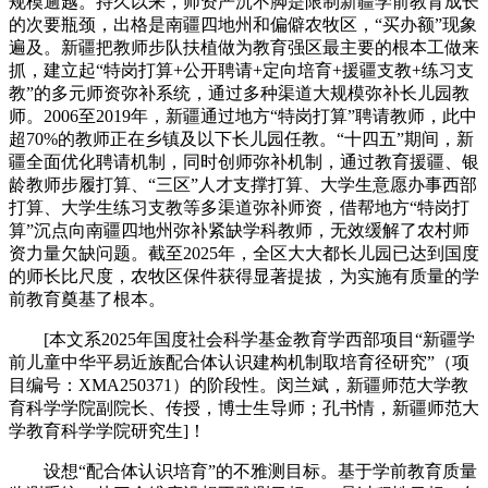
规模逾越。持久以来，师资严沉不脚是限制新疆学前教育成长
的次要瓶颈，出格是南疆四地州和偏僻农牧区，“买办额”现象
遍及。新疆把教师步队扶植做为教育强区最主要的根本工做来
抓，建立起“特岗打算+公开聘请+定向培育+援疆支教+练习支
教”的多元师资弥补系统，通过多种渠道大规模弥补长儿园教
师。2006至2019年，新疆通过地方“特岗打算”聘请教师，此中
超70%的教师正在乡镇及以下长儿园任教。“十四五”期间，新
疆全面优化聘请机制，同时创师弥补机制，通过教育援疆、银
龄教师步履打算、“三区”人才支撑打算、大学生意愿办事西部
打算、大学生练习支教等多渠道弥补师资，借帮地方“特岗打
算”沉点向南疆四地州弥补紧缺学科教师，无效缓解了农村师
资力量欠缺问题。截至2025年，全区大大都长儿园已达到国度
的师长比尺度，农牧区保件获得显著提拔，为实施有质量的学
前教育奠基了根本。
[本文系2025年国度社会科学基金教育学西部项目“新疆学
前儿童中华平易近族配合体认识建构机制取培育径研究”（项
目编号：XMA250371）的阶段性。闵兰斌，新疆师范大学教
育科学学院副院长、传授，博士生导师；孔书情，新疆师范大
学教育科学学院研究生]！
设想“配合体认识培育”的不雅测目标。基于学前教育质量