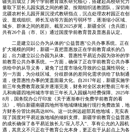
疆先后成立了两个学前教育成长研究核心，搭建起高校研究力
量取下层长儿园实践之间的桥梁。按期组织送教团队，深切南
北疆农村长儿园开展沉浸式教研指点，沉点处理农村园正在创
设、逛戏组织、师长互动等方面的亏弱环节，逐渐缩小区域、
城乡、群体之间的差距。截至2025岁尾，新疆全区（含兵团）
共有26个县（市、区）通过国度学前教育普及普惠县认定。
二是建立以公办为从体的“公益普惠”公共办事系统。正在
扩大规模的同时，新疆一直把普惠放正在学前教育成长的凸
起，出力建立以公办园为从体、普惠性平易近办园为弥补的学
前教育公共办事系统。一方面，确保了正在学前教育公共办事
供给中的从导义务，避免了过度市场化导致的公益属性弱化；
另一方面，为分歧区域、分歧群体的差同化需求供给了轨制通
道，使普惠性办事的笼盖面最大化。自2017年起，新疆实施学
前三年免费教育政策并逐渐完美，财务对全区农村塾前三年长
儿和南疆四地州城市学前三年长儿入园赐与经费保障。2025年
8月，国务院办公厅印发《关于逐渐奉行免费学前教育的看
法》，明白新疆南疆四地州等地域继续施行现行免费政策，地
方财务分管比例高达80%。这一比例远超部其他地域，充实表
现了国度对平易近族地域的倾斜支撑。新疆学前教育公益普惠
的成长确保了各平易近族长儿“应入尽入”、享有公允的入园机
遇，其意义不只正在于教育公允本身，更正在于从起点上为各