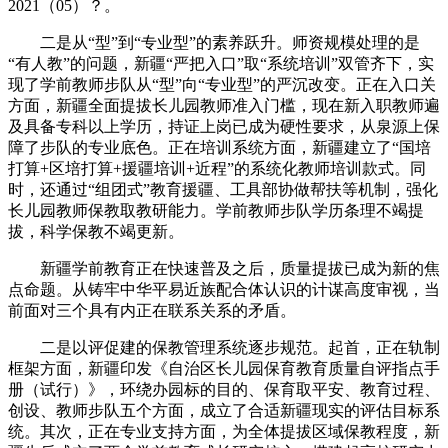
2021（05）？。
二是从“型”到“专业型”的素养跃升。师资规模处理的是
“有人教”的问题，新疆“严把入口”取“系统培训”双管齐下，实
现了学前教师步队从“型”向“专业型”的严沉改变。正在入口关
方面，新疆全面提拔长儿园教师准入门槛，现在新入职教师遍
及具备专科以上学历，持证上岗已成为硬性要求，从泉源上保
障了步队的专业底色。正在培训系统方面，新疆建立了“国培
打算+区培打算+援疆培训+近程”的系统化教师培训款式。同
时，还通过“组团式”教育援疆、工具部协做帮扶等机制，强化
长儿园教师保教取教研能力。学前教师步队学历条理不竭提
拔，科学保教不竭更新。
新疆学前教育正在快速普及之后，质量提拔已成为新的焦
点命题。从铸牢中华平易近族配合体认识的计谋高度审视，当
前面对三个具有内正在联系关系的矛盾。
二是以评促建的保教管理系统逐步规范。起首，正在轨制
框架方面，新疆印发《自治区长儿园保育教育质量自评指点手
册（试行）》，环绕办园标的目的、保育取平安、教育过程、
创设、教师步队五个方面，成立了合适新疆现实的评估目标系
统。其次，正在专业支持方面，为全体提拔区域保教程度，新