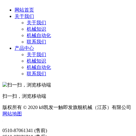
网站首页
关于我们
关于我们
机械知识
机械自动化
联系我们
产品中心
关于我们
机械知识
机械自动化
联系我们
扫一扫，浏览移动端
版权所有 © 2020 k8凯发一触即发旗舰机械（江苏）有限公司
网站地图
0510-87061341 (售前)