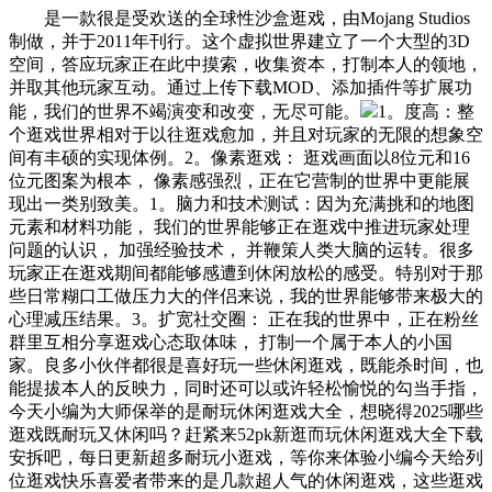
是一款很是受欢送的全球性沙盒逛戏，由Mojang Studios
制做，并于2011年刊行。这个虚拟世界建立了一个大型的3D
空间，答应玩家正在此中摸索，收集资本，打制本人的领地，
并取其他玩家互动。通过上传下载MOD、添加插件等扩展功
能，我们的世界不竭演变和改变，无尽可能。
1。度高：整
个逛戏世界相对于以往逛戏愈加，并且对玩家的无限的想象空
间有丰硕的实现体例。2。像素逛戏： 逛戏画面以8位元和16
位元图案为根本， 像素感强烈，正在它营制的世界中更能展
现出一类别致美。1。脑力和技术测试：因为充满挑和的地图
元素和材料功能， 我们的世界能够正在逛戏中推进玩家处理
问题的认识， 加强经验技术， 并鞭策人类大脑的运转。很多
玩家正在逛戏期间都能够感遭到休闲放松的感受。特别对于那
些日常糊口工做压力大的伴侣来说，我的世界能够带来极大的
心理减压结果。3。扩宽社交圈： 正在我的世界中，正在粉丝
群里互相分享逛戏心态取体味， 打制一个属于本人的小国
家。良多小伙伴都很是喜好玩一些休闲逛戏，既能杀时间，也
能提拔本人的反映力，同时还可以或许轻松愉悦的勾当手指，
今天小编为大师保举的是耐玩休闲逛戏大全，想晓得2025哪些
逛戏既耐玩又休闲吗？赶紧来52pk新逛而玩休闲逛戏大全下载
安拆吧，每日更新超多耐玩小逛戏，等你来体验小编今天给列
位逛戏快乐喜爱者带来的是几款超人气的休闲逛戏，这些逛戏