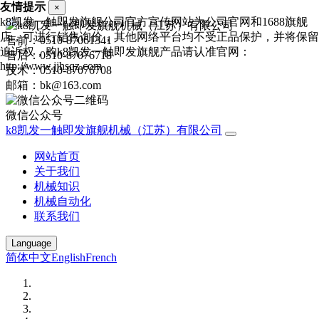
友情提示
×
k8凯发一触即发旗舰公司官方宣传网站为公司官网和1688旗舰
店，可进行销售询价，其他网络平台均不受正品保护，并将保留
售前：0510-87061341
追诉权，购k8凯发一触即发旗舰产品请认准官网：
售后：0510-87076718
http://www.jjhsqz.com
技术：0510-87076708
邮箱：bk@163.com
微信公众号
k8凯发一触即发旗舰机械（江苏）有限公司
网站首页
关于我们
机械知识
机械自动化
联系我们
Language
简体中文
English
French