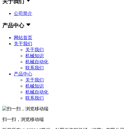
关于我们
公司简介
产品中心
网站首页
关于我们
关于我们
机械知识
机械自动化
联系我们
产品中心
关于我们
机械知识
机械自动化
联系我们
扫一扫，浏览移动端