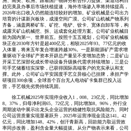
洲、南美、欧洲、跟着国产物牌分析合作力提拔、渠道结构日
趋完美及办事后市场扶植提速，海外市场渗入率将持续提高，
2026年出口收入仍然能连结较好的增加。矿业机械是公司出力
培育的计谋新兴板块，成漫空间广漠。公司矿山机械产物系列
齐备，涵盖两桥矿车、矿挖、电铲、铰卡、宽体自卸车等，构
成露天矿山机械挖、拆、运成套化处理方案。公司矿业机械目
前为国内第一、世界前五。按照十五五规划，公司矿业机械板
块正在2030年方针是超400亿元，相较2025年93。77亿元的收
入体量，将来五年复合增速跨越30%。一是新能源矿产需求增
量驱动下全球矿产资本开辟总产量呈不变增加态势；二是矿山
开采工艺深部化成长带动设备升级换代需求持续增加，三是公
司手艺储蓄结实深挚，已获得国际高端客户的充实承认和支
撑。此外，公司矿山平安国度手艺立异核心已挂牌，承担产学
研项目300余项，全球首个百台无人电动矿卡集群已投入运
营，手艺领先劣势持续巩固。
徐工机械2025年实现停业收入1，008。23亿元，同比增加
8。37%，归母净利润65。72亿元，同比增加8。96%，外行业
周期波动中展示出龙头企业运营的稳健性取抗风险能力。同时
公司运营质量实现显著跃升，2025年运营净现金流达141。42
亿元，同比增加148。42%，创汗青新高，回款能力取运营效
率同步改善，盈利含金量大幅提拔。从分产物表示来看，公司