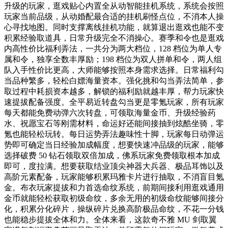
升级的玩家，逛戏贴心内置全从动智能挂机系统，系统会按照
玩家当前品级，从动婚配最合适的挂机刷怪点位，不消本人操
心寻找地图。同时支撑离线挂机功能，就算退出逛戏也能不变
积累经验取道具，日常升级完全不消操心。赛季和令也是逛戏
内高性价比福利弄法，一共分为两大档位，128 档位为单人专
属和令，独享全数丰厚励；198 档位为双人拼单和令，两人组
队入手性价比更高，大师能够按照本身需求选择。日常福利勾
当品种繁多，轻松白嫖海量资本。强化挑和勾当弄法简单，参
取过程中耗损资本越多，解锁的福利励就越丰厚，帮力玩家快
速提拔配备强度。全平易近转盘勾当更是零氪玩家，所有玩家
每天都能免费动弹六次转盘，可领取海量金币、升级经验药
水、祝愿宝石等刚需材料，命运好还能间接抽到炫酷坐骑，零
氪也能轻松玩转。每日运势弄法趣味性十脚，玩家每日动弹运
势即可确定当日经验加成幅度，想要快速冲品级的玩家，能够
选择破费 50 钻石领取双倍加成，佛系玩家免费领取根本加成
即可，度拉满。想要获取结业顶尖神器大兵器、极品耳饰以及
高阶元素配备，玩家能够积累玛雅卡片进行抽取，不消盲目氪
金。布衣玩家提拔和力首选命纹系统，前期间接利用逛戏通用
金币就能轻松获取初级命纹，多余无用的初级命纹能够间接分
化，积累分化碎片，操纵碎片兑换高阶极品命纹，不花一分钱
也能稳步提拔全体和力。全体来看，这款奇不雅 MU 剑取翼