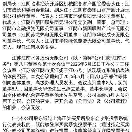
副局长；江阴临港经济开辟区机械配备财产园管委会从任；江
阴市成长和委员会党组、副从任；江阴市秦望山财产园开辟无
限公司施行董事、代表人；江阴市环保集团无限公司董事长、
代表人；江阴市新国联集团无限公司党委副、董事、总司理；
江阴市金融投资无限公司董事；江阴市新国联财产成长无限公
司董事；江阴苏龙热电无限公司董事；江阴市华锐成长无限公
司董事长、代表人；江阴市华锐绿色能源无限公司董事长、代
表人。现任江南水务党委。
江苏江南水务股份无限公司（以下简称“公司”或“江南水
务”）第八届董事会第十次会议于2026年5月15日正在公司三楼
会议室（江苏省江阴市滨江扬子江66号）以现场连系通信表决
的体例召开。本次会议通知于2026年5月12日以电子邮件等体
例向全体董事、高级办理人员发出。会议应到董事8人，实到
董事8人，因董事长华锋先生已辞去董事、董事长职务，会议
由全体董事配合选举董事池永先生掌管，公司高级办理人员列
席了会议。会议的召集、召开合适《公司法》及《公司章程》
的相关，会议无效。
(一)本公司股东通过上海证券买卖所股东会收集投票系统
行使表决权的，既能够登岸买卖系统投票平台（通过指定买卖
的证券公司买卖终端）进行投票，也能够登岸互联网投票平台