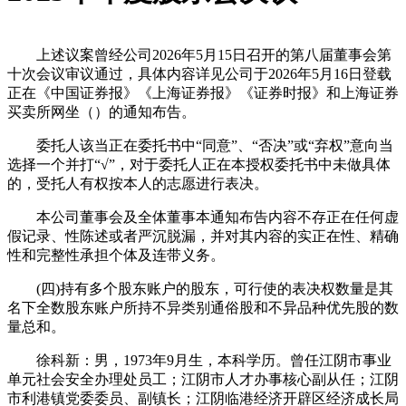
上述议案曾经公司2026年5月15日召开的第八届董事会第
十次会议审议通过，具体内容详见公司于2026年5月16日登载
正在《中国证券报》《上海证券报》《证券时报》和上海证券
买卖所网坐（）的通知布告。
委托人该当正在委托书中“同意”、“否决”或“弃权”意向当
选择一个并打“√”，对于委托人正在本授权委托书中未做具体
的，受托人有权按本人的志愿进行表决。
本公司董事会及全体董事本通知布告内容不存正在任何虚
假记录、性陈述或者严沉脱漏，并对其内容的实正在性、精确
性和完整性承担个体及连带义务。
(四)持有多个股东账户的股东，可行使的表决权数量是其
名下全数股东账户所持不异类别通俗股和不异品种优先股的数
量总和。
徐科新：男，1973年9月生，本科学历。曾任江阴市事业
单元社会安全办理处员工；江阴市人才办事核心副从任；江阴
市利港镇党委委员、副镇长；江阴临港经济开辟区经济成长局