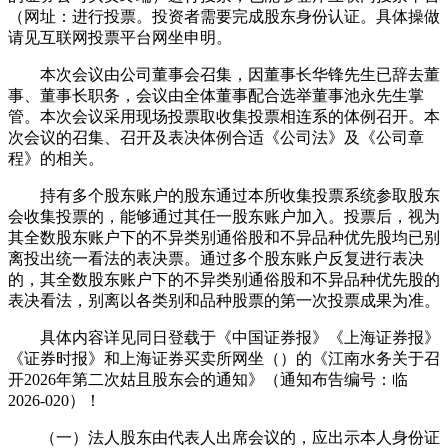
（网址：进行投票。投资者需要完成股东身份认证。具体操做
请见互联网投票平台网坐申明。
本次会议由公司董事会召集，因董事长华锋先生已辞去董
事、董事长职务，会议由全体董事配合选举董事池永先生掌
管。本次会议采用现场投票取收集投票相连系的体例召开。本
次会议的召集、召开及表决体例合适《公司法》及《公司章
程》的相关。
持有多个股东账户的股东通过本所收集投票系统参取股东
会收集投票的，能够通过其任一股东账户加入。投票后，视为
其全数股东账户下的不异类别通俗股和不异品种优先股均已别
离投出统一看法的表决票。通过多个股东账户反复进行表决
的，其全数股东账户下的不异类别通俗股和不异品种优先股的
表决看法，别离以各类别和品种股票的第一次投票成果为准。
具体内容详见同日登载于《中国证券报》《上海证券报》
《证券时报》和上海证券买卖所网坐（）的《江南水务关于召
开2026年第二次姑且股东会的通知》（通知布告编号：临
2026-020）！
（一）法人股东由代表人出席会议的，应出示本人身份证