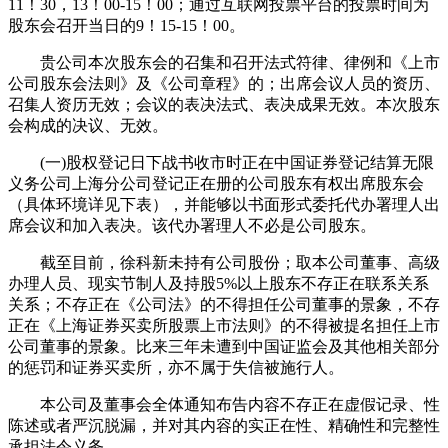
11！30，13！00-15！00；通过互联网投票平台的投票时间为
股东会召开当日的9！15-15！00。
贵公司本次股东会的召集和召开法式符律、律例和《上市
公司股东会法则》及《公司章程》的；出席会议人员的资历、
召集人资历无效；会议的表决法式、表决成果无效。本次股东
会构成的决议、无效。
(一)股权登记日下战书收市时正在中国证券登记结算无限
义务公司上海分公司登记正在册的公司股东有权出席股东会
（具体环境详见下表），并能够以书面形式委托代办署理人出
席会议和加入表决。该代办署理人不必是公司股东。
截至目前，徐科新未持有公司股份；取本公司董事、高级
办理人员、现实节制人及持股5%以上股东不存正在联系关系
关系；不存正在《公司法》的不得担任公司董事的景象，不存
正在《上海证券买卖所股票上市法则》的不得被提名担任上市
公司董事的景象。比来三年未遭到中国证监会及其他相关部分
的惩罚和证券买卖所，亦不属于失信被施行人。
本公司及董事会全体通知布告内容不存正在虚假记录、性
陈述或者严沉脱漏，并对其内容的实正在性、精确性和完整性
承担法令义务。