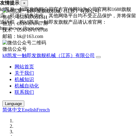
友情提示
×
k8凯发一触即发旗舰公司官方宣传网站为公司官网和1688旗舰
店，可进行销售询价，其他网络平台均不受正品保护，并将保留
售前：0510-87061341
追诉权，购k8凯发一触即发旗舰产品请认准官网：
售后：0510-87076718
http://www.jjhsqz.com
技术：0510-87076708
邮箱：bk@163.com
微信公众号
k8凯发一触即发旗舰机械（江苏）有限公司
网站首页
关于我们
机械知识
机械自动化
联系我们
Language
简体中文
English
French