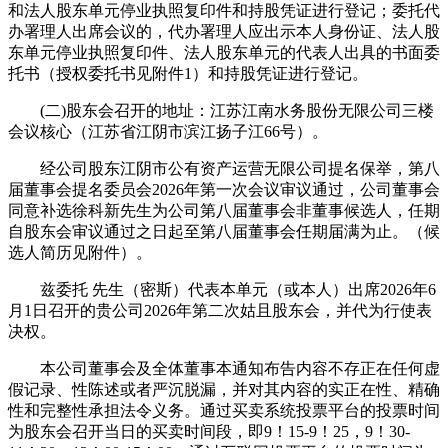
和法人股东单元停业执照复印件和持股凭证进行登记；委托代
办署理人出席会议的，代办署理人应出示本人身份证、法人股
东单元停业执照复印件、法人股东单元的代表人出具的书面委
托书（授权委托书见附件1）和持股凭证进行登记。
(二)股东会召开的地址：江苏江南水务股份无限公司三楼
会议核心（江苏省江阴市滨江扬子江66号）。
经公司股东江阴市公有资产运营无限公司提名保举，第八
届董事会提名委员会2026年第一次会议审议通过，公司董事会
同意补选徐科新先生为公司第八届董事会非董事候选人，任期
自股东会审议通过之日起至第八届董事会任期届满为止。（候
选人简历见附件）。
兹委托 先生（密斯）代表本单元（或本人）出席2026年6
月1日召开的贵公司2026年第二次姑且股东会，并代为行使表
决权。
本公司董事会及全体董事本通知布告内容不存正在任何虚
假记录、性陈述或者严沉脱漏，并对其内容的实正在性、精确
性和完整性承担法令义务。通过买卖系统投票平台的投票时间
为股东会召开当日的买卖时间段，即9！15-9！25，9！30-