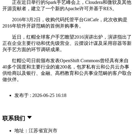
正在近日举行的Spark手艺峰会上，Cloudera和微软及其他
开源贡献者，建立了一个新的Apache许可并基于RES。
2016年3月2日，收购代码托管平台GitCafe，此次收购是
2016年软件开辟范畴的首例并购事务。
近日，红帽全球客户手艺瞻望2016演讲出炉，演讲指出了
正在企业主要行动和优先级营业、云摆设计谋及采用容器等新
兴手艺方面的环节调研成果。
红帽公司日前颁布发表OpenShift Commons曾经具有来自
40多个国度和主要行业的逾200名，包罗私有云和公共云办事
供给商以及银行、金融、高档教育和公共事业范畴的客户取合
做伙伴。
发布于 : 2026-06-25 16:18
联系我们
地址：江苏省宜兴市