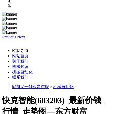
Previous
Next
网站导航
网站首页
关于我们
机械知识
机械自动化
联系我们
k8凯发一触即发旗舰
>
机械自动化
>
快克智能(603203)_最新价钱_
行情_走势图—东方财富