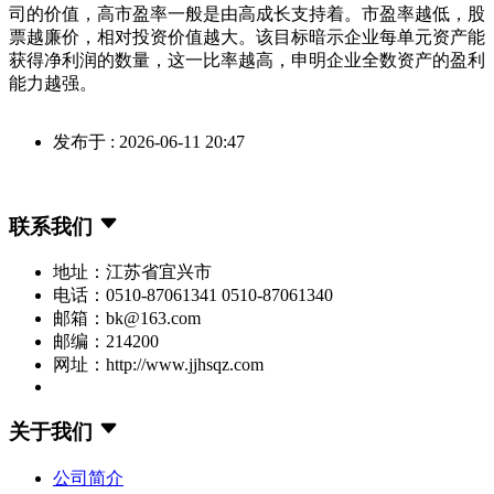
司的价值，高市盈率一般是由高成长支持着。市盈率越低，股
票越廉价，相对投资价值越大。该目标暗示企业每单元资产能
获得净利润的数量，这一比率越高，申明企业全数资产的盈利
能力越强。
发布于 : 2026-06-11 20:47
联系我们
地址：江苏省宜兴市
电话：0510-87061341 0510-87061340
邮箱：bk@163.com
邮编：214200
网址：http://www.jjhsqz.com
关于我们
公司简介