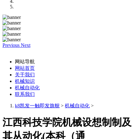
Previous
Next
网站导航
网站首页
关于我们
机械知识
机械自动化
联系我们
k8凯发一触即发旗舰
>
机械自动化
>
江西科技学院机械设想制制及
其从动化(本科（通