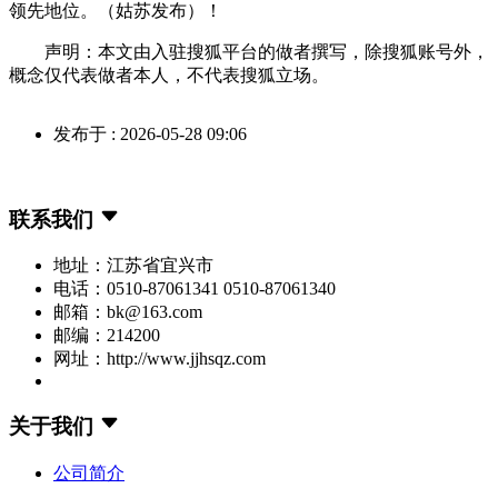
领先地位。（姑苏发布）！
声明：本文由入驻搜狐平台的做者撰写，除搜狐账号外，
概念仅代表做者本人，不代表搜狐立场。
发布于 : 2026-05-28 09:06
联系我们
地址：江苏省宜兴市
电话：0510-87061341 0510-87061340
邮箱：bk@163.com
邮编：214200
网址：http://www.jjhsqz.com
关于我们
公司简介