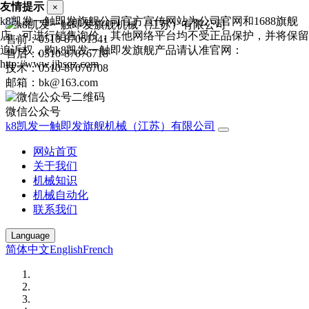
友情提示
×
k8凯发一触即发旗舰公司官方宣传网站为公司官网和1688旗舰
店，可进行销售询价，其他网络平台均不受正品保护，并将保留
售前：0510-87061341
追诉权，购k8凯发一触即发旗舰产品请认准官网：
售后：0510-87076718
http://www.jjhsqz.com
技术：0510-87076708
邮箱：bk@163.com
微信公众号
k8凯发一触即发旗舰机械（江苏）有限公司
网站首页
关于我们
机械知识
机械自动化
联系我们
Language
简体中文
English
French