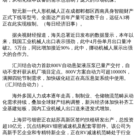
智元新一代人形机械人正在成都郫都区西南具身智能财产
正式下线等型号。全面达产后年产量可达数千台，远征A3将
正在此实现核制。（每日经济旧事）。
据央视财经报道，海关总署近日发布的数据显示，本年以
来，我国工业机械人出口表示强劲，此中4月份单月出口量冲
破2。5万台，同比增加接近90%，此中，挪动机械人展示出强
大的合作力。
汇川结合动力首款800V自动悬架液压泵已量产交付，自
动不变杆获从机厂项目定点。800V方案自动力可超10000N，
满脚四轮节制需求，加快碳化硅正在高压悬架系统中使用。
（汇川结合动力）。
海外多国人力成本逐年走高，制制业、仓储物流范畴从动
化需求持续，叠加全球财产结构调整，新兴经济体加快补齐工
业基建短板，国内工业机械人出口送来迸发式增加。
上海羿弓细密正在姑苏高新区签约扶植研发出产，总投资
超10亿元，沉点结构RV细密减速机及配套零部件。该公司为
高新手艺企业和专精特新企业，正在RV减速机范畴处于行业