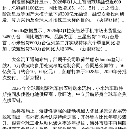
创投契构统计显示，2026年Q1人工智能范畴融资近600
起，总额超1100亿元，同比激增185。4%。5月，月之暗面、
阶跃星辰等国产大模子拿下超300亿元融资。融资次要投向研
发、算力采购及全球人才招徕三大标的目的。（央视财经）。
Omdia数据显示，2026年Q1拉美智妙手机市场出货量达
3480万台，同比增加3%。品牌方面，三星出货1290万台居
首，小米出货600万台位列第二并实现持续六个季度同比增
加，荣耀出货340万台同比大增30%。（新浪财经）。
大金沉工通知布告，部属子公司取荷兰船东Jumbo签订2
艘2。5万载沉吨多用处沉吊船建制合同。合同总金额约1。56
亿美元（约合10。69亿元），船舶打算于2028年、2029年分批
次交付。（新京报）。
2026 年全球新能源汽车供应链送来沉构，小米汽车取特
斯拉同步伐整电池供应商，欣旺达、中立异航跻身全球车企焦
点供应链。
品类布局上，矫捷性更强的挪动机械人凭仗场景适配劣势
脱颖而出，海外市场承认度持续走高，其外销占比比年稳步攀
升。跟着全球工业从动化渗入率逐年提拔，海外市场不再局限