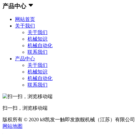
产品中心
网站首页
关于我们
关于我们
机械知识
机械自动化
联系我们
产品中心
关于我们
机械知识
机械自动化
联系我们
扫一扫，浏览移动端
版权所有 © 2020 k8凯发一触即发旗舰机械（江苏）有限公司
网站地图