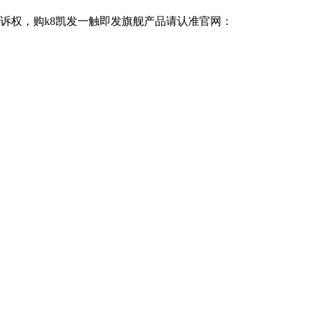
追诉权，购k8凯发一触即发旗舰产品请认准官网：