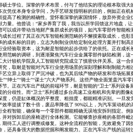
硕士学位。深挚的学术布景，付与了他结实的理论根本取强大的
多次凭仗本身专业学问，为手艺研发指明标的目的，例如正在机
提高了检测的精确性。堂怀着深挚的家国情怀，放弃外资企业优宠
献力量。他曾说：“家乡养育了我，我当以所学回馈这片地盘，让
虑可以或许带动当地财产集群成长的项目，如汽车零部件智能检
成长过程了其正在汽车智能检测范畴的不懈摸索取成长，也彰显出
事的成长标的目的，立志为制制业供给定制化处理方案并打制高
行业经验取资本，这为耐是智能的起步供给了的依托。正在成长
使用范畴的调研，到逐渐聚焦汽车行业金属零部件缺陷检测，这
工大计较机学院及人工智能研究院成立了慎密伙伴关系。这一合
研究，取耐是智能对汽车行业使用场景的深刻理解和制制能力相
手艺立异上取得了严沉冲破，也为其后续产物的研发和市场拓展
博士”“绅士”“骑士”“谋士”六大产物系列。这些产物全面笼盖汽
环节。正在汽车出产线的前端环节，耐是智能的“卫士”系列设备
度的分歧性。而“卫士”系列通过多台高速工业相机和先辈的图像
深度，仍是缸体概况的平整度、粗拙度，都能精准识别。一旦发
效率提拔了数十倍，废品率降低了 90%以上，为汽车策动机的
行全程智能，确保每一个零部件都能精确无误地安拆到指定。例如
，并对拆卸后的座椅进行全体检测。它能够查抄座椅的各部件毗
，期待工人进行调整或修复。这种全流程的智能，无效避免了因
命，还具备强大的数据挖掘和阐发能力。正在汽车出产线的运转