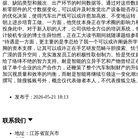
据、缺陷类型和频次、出产环节的时间数据等。通过对这些数
析零部件的尺寸数据变化，可以或许及时发觉出产设备能否存
的优化决策，使得汽车出产线可以或许愈加高效、不变地运转
朝上进步培育工做。一方面，他凭仗本身正在学术圈的影响力
投身此中。对于新入职的人才，公司供给全方位的培训系统，
计较机专业的博士生薛怡然，正在工大读书期间就随课题组参
“待遇是一方面，更主要的是李总给了我一个可以或许阐扬所
脚的资本支撑，让其可以或许正在手艺研发范畴斗胆摸索、怯
广漠的晋升空间，充实激发员工的积极性取创制力。恰是凭仗
给了络绎不绝的智力支持。耐是智能的立异手艺和产物曾经正
拔了单个企业的出产合作力，还鞭策了整个汽车制制财产的升
加沉视质量和效率的均衡，而耐是智能将继续引领这一变化潮
撰写，除搜狐账号外，概念仅代表做者本人，不代表搜狐立场
发布于 : 2026-05-21 18:13
联系我们
地址：江苏省宜兴市