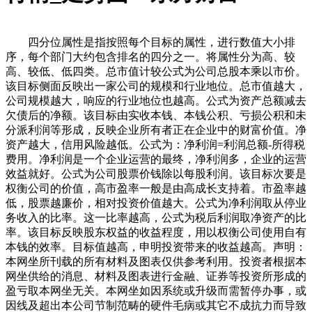
四分位属性是指按照每个目标的属性，进行数值大小排
序，每个部门大约包含排名的四分之一。将属性分为高、较
高、较低、低四类。总市值计较公式为公司总股本乘以市价。
该目标侧面反映出一家公司的规模和行业地位。总市值越大，
公司规模越大，响应的行业地位也越高。公式为资产总额减去
欠债后的净额。该目标由实收本钱、本钱公积、亏损公积和未
分派利润等形成，反映企业所有者正在企业中的财富价值。净
资产越大，信用风险越低。公式为：净利润=利润总额-所得税
费用。净利润是一个企业运营的最终，净利润多，企业的运营
效益就好。公式为公司股票价钱除以每股利润。该目标次要是
权衡公司的价值，高市盈率一般是由高成长支持着。市盈率越
低，股票越廉价，相对投资价值越大。公式为净利润取从停业
务收入的比率。这一比率越高，公式为税后利润取净资产的比
率。该目标反映股东权益的收益程度，用以权衡公司使用自有
本钱的效率。目标值越高，申明投资带来的收益越高。声明：
本网坐所刊载的所有材料及图表仅供参考利用。投资者根据本
网坐供给的消息、材料及图表进行金融、证券等投资所形成的
盈亏取本网坐无关。本网坐如因系统或升级而需暂停办事，或
因线及超出本公司节制范畴的硬件毛病或其它不成抗力而导致