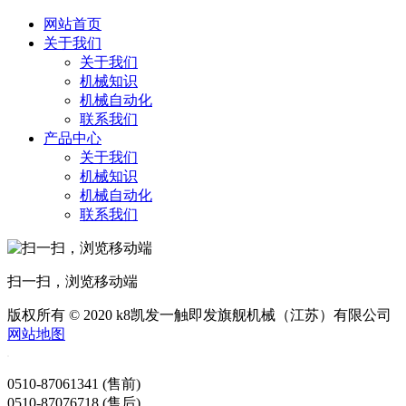
网站首页
关于我们
关于我们
机械知识
机械自动化
联系我们
产品中心
关于我们
机械知识
机械自动化
联系我们
扫一扫，浏览移动端
版权所有 © 2020 k8凯发一触即发旗舰机械（江苏）有限公司
网站地图
0510-87061341 (售前)
0510-87076718 (售后)