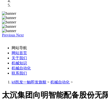
Previous
Next
网站导航
网站首页
关于我们
机械知识
机械自动化
联系我们
k8凯发一触即发旗舰
>
机械自动化
>
太沉集团向明智能配备股份无